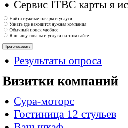
Сервис ITBC карты я ис
Найти нужные товары и услуги
Узнать где находится нужная компания
Обычный поиск удобнее
Я не ищу товары и услуги на этом сайте
Результаты опроса
Визитки компаний
Сура-моторс
Гостиница 12 стульев
Ваш шкаф