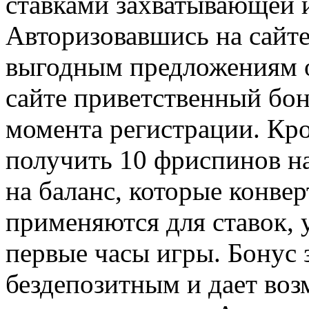
ставками захватывающей 
Авторизовавшись на сайте
выгодным предложениям о
сайте приветственный бон
момента регистрации. Кр
получить 10 фриспинов на
на баланс, которые конве
применяются для ставок, 
первые часы игры. Бонус 
бездепозитным и дает воз