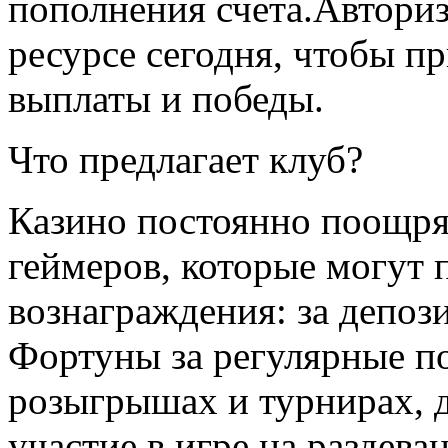
пополнения счета.Автори
ресурсе сегодня, чтобы 
выплаты и победы.
Что предлагает клуб?
Казино постоянно поощря
геймеров, которые могут
вознаграждения: за депоз
Фортуны за регулярные по
розыгрышах и турнирах, д
участие в игре на раздева