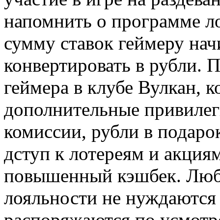
напомнить о программе л
сумму ставок геймеру на
конвертировать в рубли. 
геймера в клубе Вулкан, 
дополнительные привилеги
комиссии, рубли в подаро
дступ к лотереям и акция
повышенный кэшбек. Люб
лояльности не нуждаются
распоряжаются по усмотр