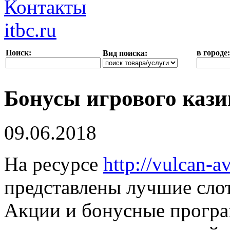
Контакты
itbc.ru
Поиск:
в городе:
Вид поиска:
Бонусы игрового кази
09.06.2018
На ресурсе
http://vulcan-
представлены лучшие слот
Акции и бонусные програ