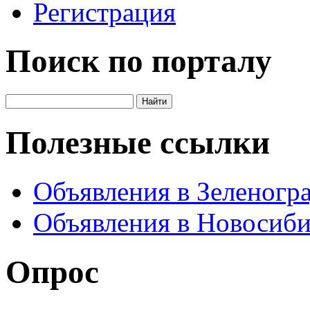
Регистрация
Поиск по порталу
Полезные ссылки
Объявления в Зеленогр
Объявления в Новосиби
Опрос