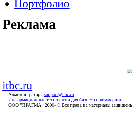
Портфолио
Реклама
itbc.ru
Администратор :
support@itbc.ru
Информационные технологии для бизнеса и коммерции
ООО "ПРАГМА" 2000-
© Все права на материалы защищен