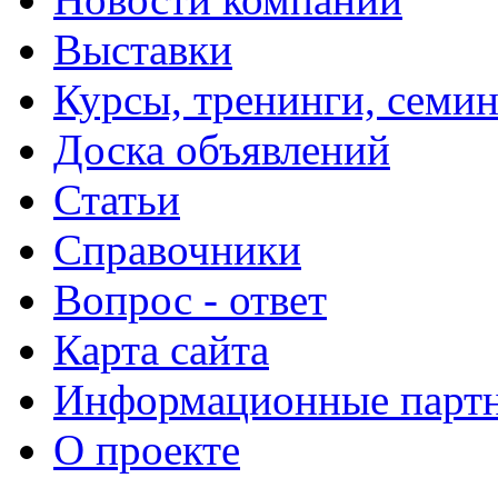
Выставки
Курсы, тренинги, семи
Доска объявлений
Статьи
Справочники
Вопрос - ответ
Карта сайта
Информационные парт
О проекте