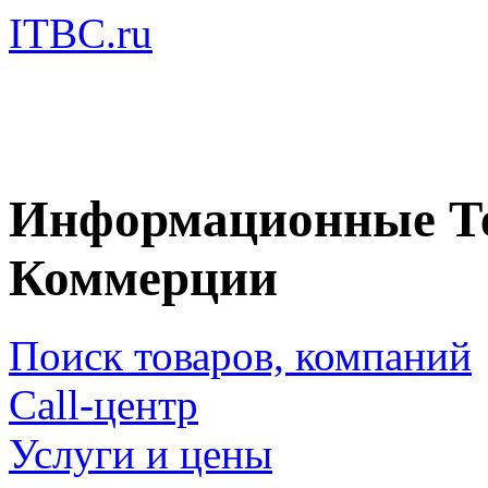
ITBC.ru
Информационные Те
Коммерции
Поиск товаров, компаний
Call-центр
Услуги и цены