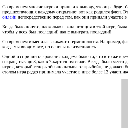
Со временем многие игроки пришли к выводу, что игра будет б
предшествующих каждому открытию; вот как родился флоп. Это
онлайн
непосредственно перед тем, как они приняли участие в 
Когда было понято, насколько важна позиция в этой игре, была
чтобы у всех был последний шанс выиграть последний.
Со временем изменилась какая-то терминология. Например, флоп
когда мы вводим все, но основы не изменились.
Одной из причин очарования холдема было то, что в то же вре
сокращаться до 8, как в 7-карточном стаде. Всегда было место
игрок, который теперь обычно называют «рыбой», не должен бы
столом игра редко принимала участие в игре более 12 участнико